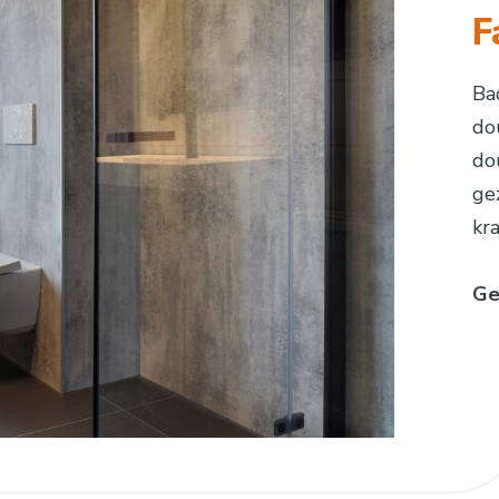
F
Ba
do
do
ge
kr
Ge